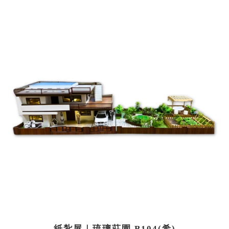
紙紮屋｜琉璃莊園 B104(希)