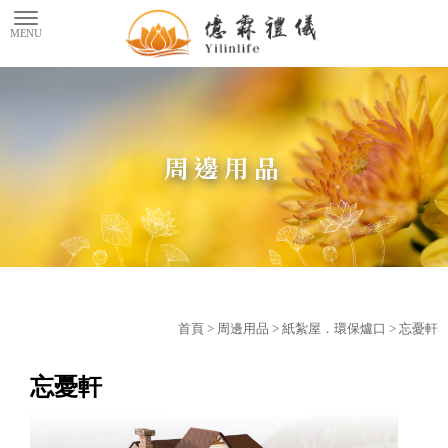
周邊用品
首頁
>
周邊用品
>
紙紮屋．環保爐口
> 忘憂軒
忘憂軒