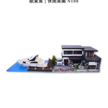
紙紮屋｜休閒菜園 N108